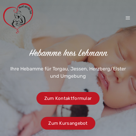
Zum
Inhalt
springen
ME
Hebamme Ines Lehmann
Ihre Hebamme für Torgau, Jessen, Herzberg/Elster
und Umgebung
Zum Kontaktformular
Zum Kursangebot