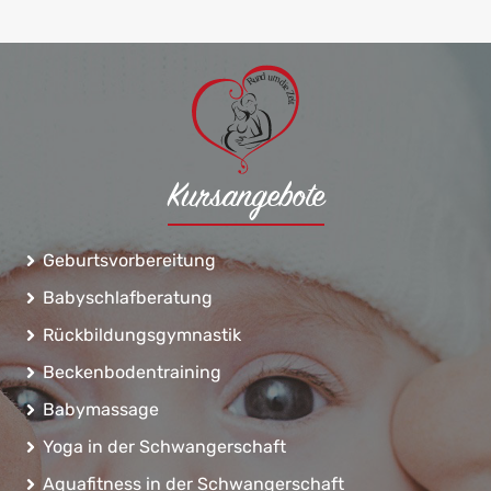
d
u
n
m
u
R
d
i
e
Z
e
i
t
Kursangebote
Geburtsvorbereitung
Babyschlafberatung
Rückbildungsgymnastik
Beckenbodentraining
Babymassage
Yoga in der Schwangerschaft
Aquafitness in der Schwangerschaft